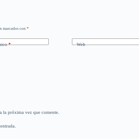
án marcados con
*
nico
*
Web
a la próxima vez que comente.
 entrada.