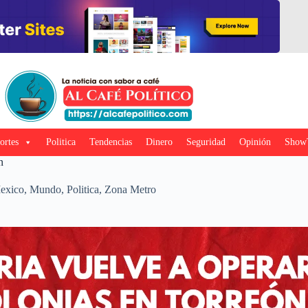
ortes
Politica
Tendencias
Dinero
Seguridad
Opinión
Show
n
exico
,
Mundo
,
Politica
,
Zona Metro