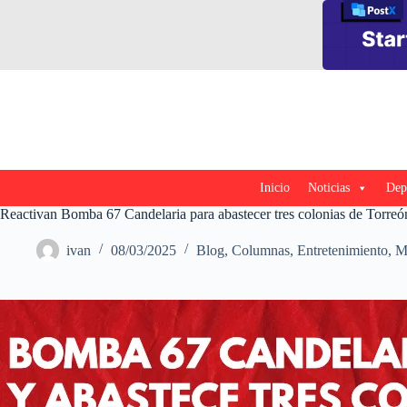
Saltar
al
contenido
Inicio
Noticias
Dep
Reactivan Bomba 67 Candelaria para abastecer tres colonias de Torreó
ivan
08/03/2025
Blog
,
Columnas
,
Entretenimiento
,
M