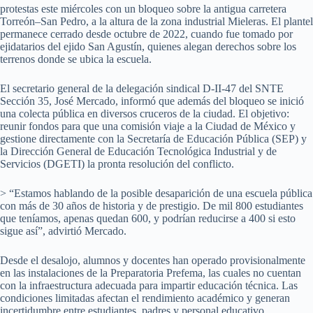
protestas este miércoles con un bloqueo sobre la antigua carretera
Torreón–San Pedro, a la altura de la zona industrial Mieleras. El plantel
permanece cerrado desde octubre de 2022, cuando fue tomado por
ejidatarios del ejido San Agustín, quienes alegan derechos sobre los
terrenos donde se ubica la escuela.
El secretario general de la delegación sindical D-II-47 del SNTE
Sección 35, José Mercado, informó que además del bloqueo se inició
una colecta pública en diversos cruceros de la ciudad. El objetivo:
reunir fondos para que una comisión viaje a la Ciudad de México y
gestione directamente con la Secretaría de Educación Pública (SEP) y
la Dirección General de Educación Tecnológica Industrial y de
Servicios (DGETI) la pronta resolución del conflicto.
> “Estamos hablando de la posible desaparición de una escuela pública
con más de 30 años de historia y de prestigio. De mil 800 estudiantes
que teníamos, apenas quedan 600, y podrían reducirse a 400 si esto
sigue así”, advirtió Mercado.
Desde el desalojo, alumnos y docentes han operado provisionalmente
en las instalaciones de la Preparatoria Prefema, las cuales no cuentan
con la infraestructura adecuada para impartir educación técnica. Las
condiciones limitadas afectan el rendimiento académico y generan
incertidumbre entre estudiantes, padres y personal educativo.