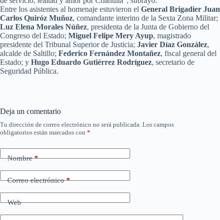
de servicio, lealtad y amor por Coahuila”, subrayó.
Entre los asistentes al homenaje estuvieron el
General Brigadier Juan
Carlos Quiróz Muñoz
, comandante interino de la Sexta Zona Militar;
Luz Elena Morales Núñez
, presidenta de la Junta de Gobierno del
Congreso del Estado;
Miguel Felipe Mery Ayup
, magistrado
presidente del Tribunal Superior de Justicia;
Javier Díaz González
,
alcalde de Saltillo;
Federico Fernández Montañez
, fiscal general del
Estado; y
Hugo Eduardo Gutiérrez Rodríguez
, secretario de
Seguridad Pública.
Deja un comentario
Tu dirección de correo electrónico no será publicada.
Los campos
obligatorios están marcados con
*
Nombre
*
Correo electrónico
*
Web