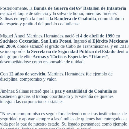
Posteriormente, la
Banda de Guerra del 69º Batallón de Infantería
realizó el toque de silencio y la salva de honor, mientras Jiménez
Salinas entregó a la familia la
Bandera de Coahuila
, como símbolo
de respeto y gratitud del pueblo coahuilense.
Miguel Ángel Martínez Hernández nació el
4 de abril de 1990
en
Suchiaco Coxcatlán, San Luis Potosí
. Ingresó al
Ejército Mexicano
en 2009
, donde alcanzó el grado de Cabo de Transmisiones, y en 2013
se incorporó a la
Secretaría de Seguridad Pública del Estado
dentro
del grupo de élite
Armas y Tácticas Especiales “Titanes”
,
desempeñándose como responsable de unidad.
Con
12 años de servicio
, Martínez Hernández fue ejemplo de
disciplina, compromiso y valor.
Jiménez Salinas reiteró que la
paz y estabilidad de Coahuila
se
sostienen gracias al trabajo coordinado y la valentía de quienes
integran las corporaciones estatales.
“Nuestro compromiso es seguir fortaleciendo nuestras instituciones de
seguridad y apoyar siempre a las familias de quienes han entregado su
vida por la paz de nuestro estado. Su legado permanece como ejemplo