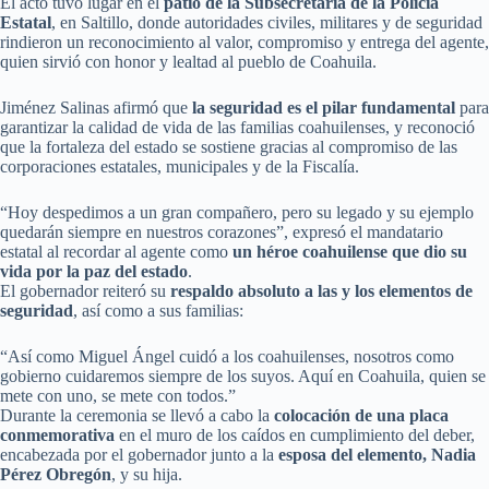
El acto tuvo lugar en el
patio de la Subsecretaría de la Policía
Estatal
, en Saltillo, donde autoridades civiles, militares y de seguridad
rindieron un reconocimiento al valor, compromiso y entrega del agente,
quien sirvió con honor y lealtad al pueblo de Coahuila.
Jiménez Salinas afirmó que
la seguridad es el pilar fundamental
para
garantizar la calidad de vida de las familias coahuilenses, y reconoció
que la fortaleza del estado se sostiene gracias al compromiso de las
corporaciones estatales, municipales y de la Fiscalía.
“Hoy despedimos a un gran compañero, pero su legado y su ejemplo
quedarán siempre en nuestros corazones”, expresó el mandatario
estatal al recordar al agente como
un héroe coahuilense que dio su
vida por la paz del estado
.
El gobernador reiteró su
respaldo absoluto a las y los elementos de
seguridad
, así como a sus familias:
“Así como Miguel Ángel cuidó a los coahuilenses, nosotros como
gobierno cuidaremos siempre de los suyos. Aquí en Coahuila, quien se
mete con uno, se mete con todos.”
Durante la ceremonia se llevó a cabo la
colocación de una placa
conmemorativa
en el muro de los caídos en cumplimiento del deber,
encabezada por el gobernador junto a la
esposa del elemento, Nadia
Pérez Obregón
, y su hija.