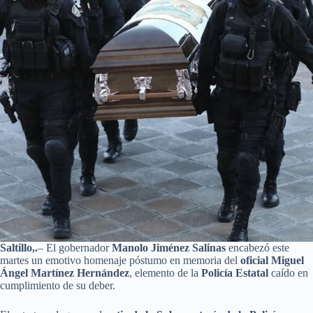
Saltillo,.
– El gobernador
Manolo Jiménez Salinas
encabezó este
martes un emotivo homenaje póstumo en memoria del
oficial Miguel
Ángel Martínez Hernández
, elemento de la
Policía Estatal
caído en
cumplimiento de su deber.