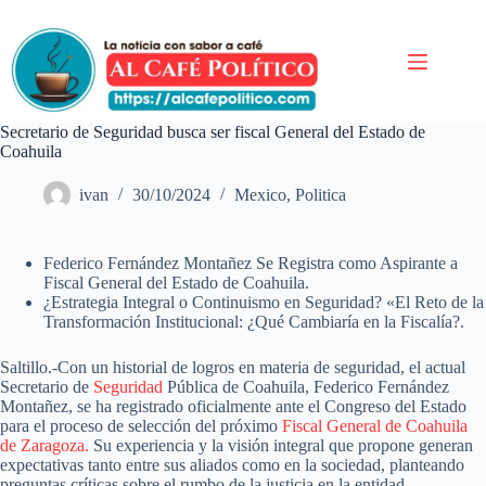
Saltar
al
contenido
Secretario de Seguridad busca ser fiscal General del Estado de
Coahuila
ivan
30/10/2024
Mexico
,
Politica
Federico Fernández Montañez Se Registra como Aspirante a
Fiscal General del Estado de Coahuila.
¿Estrategia Integral o Continuismo en Seguridad? «El Reto de la
Transformación Institucional: ¿Qué Cambiaría en la Fiscalía?.
Saltillo.-Con un historial de logros en materia de seguridad, el actual
Secretario de
Seguridad
Pública de Coahuila, Federico Fernández
Montañez, se ha registrado oficialmente ante el Congreso del Estado
para el proceso de selección del próximo
Fiscal General de Coahuila
de Zaragoza.
Su experiencia y la visión integral que propone generan
expectativas tanto entre sus aliados como en la sociedad, planteando
preguntas críticas sobre el rumbo de la justicia en la entidad.