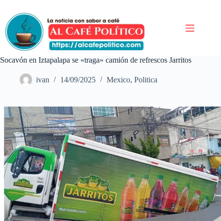
Saltar
al
contenido
Socavón en Iztapalapa se «traga» camión de refrescos Jarritos
ivan
14/09/2025
Mexico
,
Politica