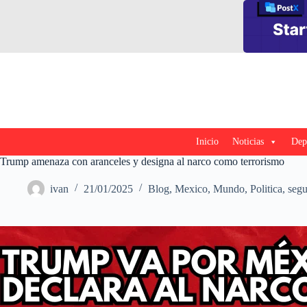
Saltar
al
contenido
Inicio
Noticias
Dep
Trump amenaza con aranceles y designa al narco como terrorismo
ivan
21/01/2025
Blog
,
Mexico
,
Mundo
,
Politica
,
segu