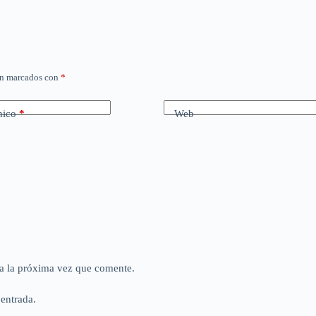
án marcados con
*
nico
*
Web
a la próxima vez que comente.
 entrada.