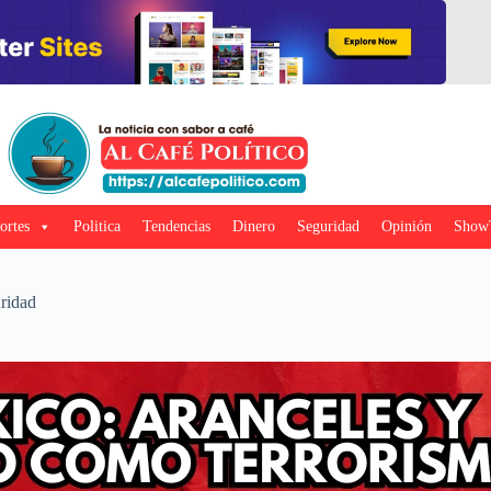
ortes
Politica
Tendencias
Dinero
Seguridad
Opinión
Show
ridad