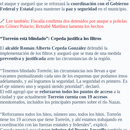
el ataque y aseguró que se reforzará la
coordinación con el Gobierno
Federal y Estatal
para mantener la
paz y seguridad
en el municipio.
🔗
Lee también: Fiscalía confirma dos detenidos por ataque a policías
en Gómez Palacio; Betzabé Martínez lamenta los hechos
“Torreón está blindado”: Cepeda justifica los filtros
El
alcalde Román Alberto Cepeda González
defendió la
implementación de los filtros y aseguró que se trata de una medida
preventiva y justificada
ante las circunstancias de la región.
“Tenemos blindado Torreón; las circunstancias nos llevan a que
vayamos puntualizando cada uno de los esquemas que podamos irnos
adelantando, y así logramos la seguridad. La seguridad es primero. Es
el eje número uno y seguirá siendo prioridad”, declaró.
El edil agregó que se
reforzaron todos los puntos de acceso
a la
ciudad y que actualmente
Torreón cuenta con 19 accesos
monitoreados, incluidos los principales puentes sobre el río Nazas.
“Reforzamos todos los hitos, número uno, todos los hitos. Torreón
tiene los 19 accesos que tiene Torreón, y ahí estamos trabajando en
coordinación con las fuerzas estatales y federales”, explicó.
Cepeda precisó que el
paso inferior del Puente Amarillo
también se