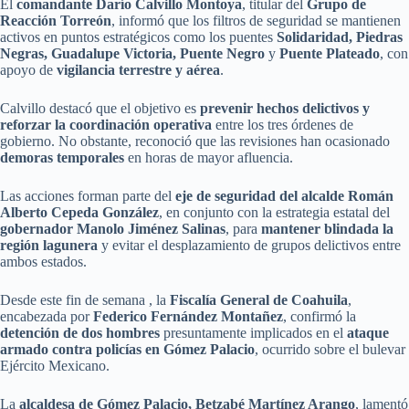
El
comandante Darío Calvillo Montoya
, titular del
Grupo de
Reacción Torreón
, informó que los filtros de seguridad se mantienen
activos en puntos estratégicos como los puentes
Solidaridad, Piedras
Negras, Guadalupe Victoria, Puente Negro
y
Puente Plateado
, con
apoyo de
vigilancia terrestre y aérea
.
Calvillo destacó que el objetivo es
prevenir hechos delictivos y
reforzar la coordinación operativa
entre los tres órdenes de
gobierno. No obstante, reconoció que las revisiones han ocasionado
demoras temporales
en horas de mayor afluencia.
Las acciones forman parte del
eje de seguridad del alcalde Román
Alberto Cepeda González
, en conjunto con la estrategia estatal del
gobernador Manolo Jiménez Salinas
, para
mantener blindada la
región lagunera
y evitar el desplazamiento de grupos delictivos entre
ambos estados.
Desde este fin de semana , la
Fiscalía General de Coahuila
,
encabezada por
Federico Fernández Montañez
, confirmó la
detención de dos hombres
presuntamente implicados en el
ataque
armado contra policías en Gómez Palacio
, ocurrido sobre el bulevar
Ejército Mexicano.
La
alcaldesa de Gómez Palacio, Betzabé Martínez Arango
, lamentó