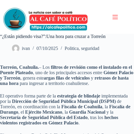
Saltar
al
contenido
“¿Están pidiendo visa?”:Una hora para cruzar a Torreón
ivan
07/10/2025
Politica
,
seguridad
Torreón, Coahuila.
– Los
filtros de revisión como el instalado en el
Puente Plateado
, uno de los principales accesos entre
Gómez Palacio
y Torreón
, genera este
argas filas de vehículos
y
retrasos de hasta
una hora
para ingresar a territorio coahuilense.
El operativo forma parte de la
estrategia de blindaje
implementada
por la
Dirección de Seguridad Pública Municipal (DSPM)
de
Torreón, en coordinación con la
Fiscalía de Coahuila
, la
Fiscalía de
Durango
, el
Ejército Mexicano
, la
Guardia Nacional
y la
Secretaría de Seguridad Pública del Estado
, tras los
hechos
violentos registrados en Gómez Palacio
.