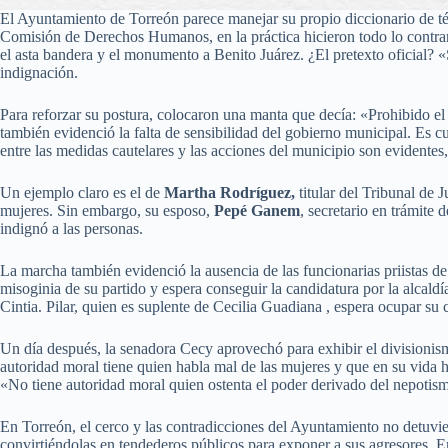
El Ayuntamiento de Torreón parece manejar su propio diccionario de 
Comisión de Derechos Humanos, en la práctica hicieron todo lo contrari
el asta bandera y el monumento a Benito Juárez. ¿El pretexto oficial? 
indignación.
Para reforzar su postura, colocaron una manta que decía: «Prohibido el
también evidenció la falta de sensibilidad del gobierno municipal. Es c
entre las medidas cautelares y las acciones del municipio son evidentes
Un ejemplo claro es el de
Martha Rodríguez,
titular del Tribunal de 
mujeres. Sin embargo, su esposo,
Pepé Ganem
, secretario en trámite
indignó a las personas.
La marcha también evidenció la ausencia de las funcionarias priistas 
misoginia de su partido y espera conseguir la candidatura por la alcal
Cintia. Pilar, quien es suplente de Cecilia Guadiana , espera ocupar s
Un día después, la senadora Cecy aprovechó para exhibir el divisionism
autoridad moral tiene quien habla mal de las mujeres y que en su vi
«No tiene autoridad moral quien ostenta el poder derivado del nepotism
En Torreón, el cerco y las contradicciones del Ayuntamiento no detuvier
convirtiéndolas en tendederos públicos para exponer a sus agresores. E