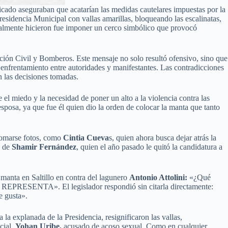
ado aseguraban que acatarían las medidas cautelares impuestas por la
esidencia Municipal con vallas amarillas, bloqueando las escalinatas,
realmente hicieron fue imponer un cerco simbólico que provocó
cción Civil y Bomberos. Este mensaje no solo resultó ofensivo, sino que
n enfrentamiento entre autoridades y manifestantes. Las contradicciones
n las decisiones tomadas.
 el miedo y la necesidad de poner un alto a la violencia contra las
esposa, ya que fue él quien dio la orden de colocar la manta que tanto
 tomarse fotos, como
Cintia Cueva
s, quien ahora busca dejar atrás la
a de
Shamir Fernández
, quien el año pasado le quitó la candidatura a
manta en Saltillo en contra del lagunero
Antonio Attolini:
«¿Qué
 REPRESENTA». El legislador respondió sin citarla directamente:
e gusta».
la explanada de la Presidencia, resignificaron las vallas,
cial,
Yohan Uribe,
acusado de acoso sexual. Como en cualquier