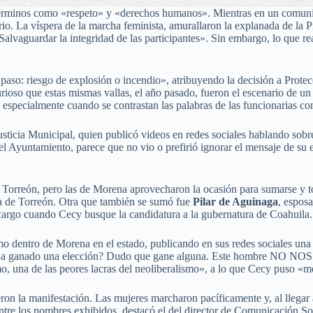
términos como «respeto» y «derechos humanos». Mientras en un comunic
o. La víspera de la marcha feminista, amurallaron la explanada de la Pr
«Salvaguardar la integridad de las participantes». Sin embargo, lo que 
 paso: riesgo de explosión o incendio», atribuyendo la decisión a Prote
urioso que estas mismas vallas, el año pasado, fueron el escenario de u
, especialmente cuando se contrastan las palabras de las funcionarias co
Justicia Municipal, quien publicó videos en redes sociales hablando sobre
 del Ayuntamiento, parece que no vio o prefirió ignorar el mensaje de su 
de Torreón, pero las de Morena aprovecharon la ocasión para sumarse y
día de Torreón. Otra que también se sumó fue
Pilar de Aguinaga
, espos
u cargo cuando Cecy busque la candidatura a la gubernatura de Coahuila.
o dentro de Morena en el estado, publicando en sus redes sociales una 
da ha ganado una elección? Dudo que gane alguna. Este hombre NO NOS
o, una de las peores lacras del neoliberalismo», a lo que Cecy puso «m
on la manifestación. Las mujeres marcharon pacíficamente y, al llegar a 
ntre los nombres exhibidos, destacó el del director de Comunicación So