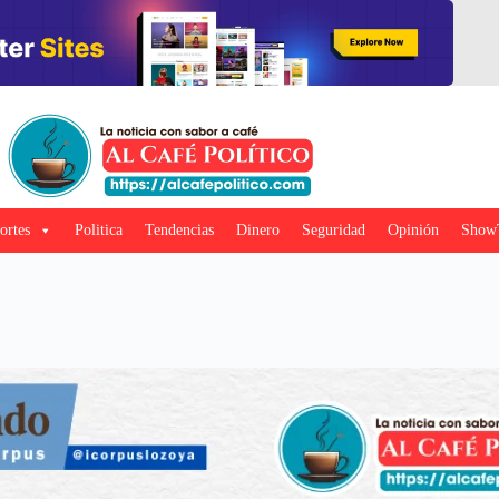
ortes
Politica
Tendencias
Dinero
Seguridad
Opinión
Show