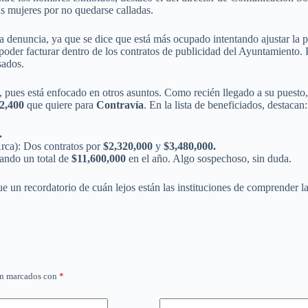
as mujeres por no quedarse calladas.
 denuncia, ya que se dice que está más ocupado intentando ajustar la p
oder facturar dentro de los contratos de publicidad del Ayuntamiento. P
sados.
pues está enfocado en otros asuntos. Como recién llegado a su puesto, 
22,400
que quiere para
Contravía
. En la lista de beneficiados, destacan:
.
rca): Dos contratos por
$2,320,000
y
$3,480,000.
ando un total de
$11,600,000
en el año. Algo sospechoso, sin duda.
ue un recordatorio de cuán lejos están las instituciones de comprender 
án marcados con
*