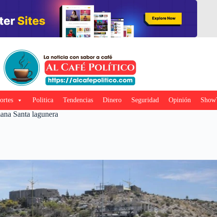
ortes
Politica
Tendencias
Dinero
Seguridad
Opinión
Show
mana Santa lagunera