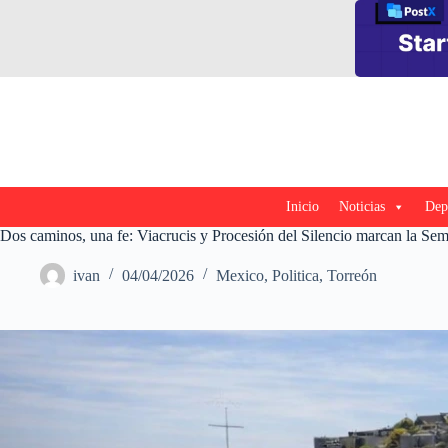
Saltar
al
contenido
Inicio
Noticias
Dep
Dos caminos, una fe: Viacrucis y Procesión del Silencio marcan la Se
ivan
04/04/2026
Mexico
,
Politica
,
Torreón