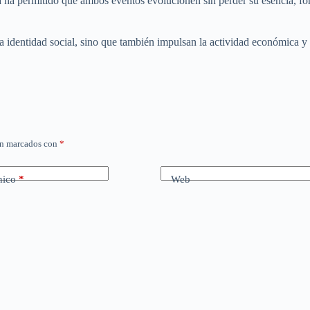
a ha permitido que ambos eventos evolucionen sin perder su esencia, fo
 identidad social, sino que también impulsan la actividad económica y tu
án marcados con
*
nico
*
Web