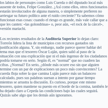
los labios de personajes como Luis Cuerda o del diputado local más
ausente de todos, Felipe González. ¿Así como ellos, otros funcionarios
estarán involucrados de alguna manera, o simplemente prefieren no
arriesgar su futuro político ante el ruido creciente? Ya sabemos cómo
funcionan esas cosas: cuando el riesgo es grande, más vale callar que a
que les canten: «las golondrinas» o, peor aún, «el rock de la cárcel»,
versión mariachi.
Los recientes resultados de la
Auditoría Superior
lo dejan claro:
Torreón lidera la lista de municipios con recursos gastados sin
justificación alguna. Y, sin embargo, nadie parece querer hablar del
tema mas que el tesorero Óscar Luján, quien salió al paso de la
situación con una explicación que ni el más ingenuo de los ciudadanos
podría tomarse en serio. Según él, es “normal” que no cuadren las
cifras. ¿Normal? En serio, ¿dónde más ocurre eso sin que alguien
termine con un par de explicaciones un poco más convincentes? La
cuerda floja sobre la que camina Luján parece más un balanceo
calculado, pues sus palabras suenan a intento por ganar tiempo
mientras se arrastra la discusión. Es curioso, porque este mismo
tesorero, quien mantiene su puesto en el borde de la cornisa, también le
ha dejado claro a Cepeda las condiciones bajo las cuales seguirá.
Quizás sabe algo que los demás aún ignoramos.