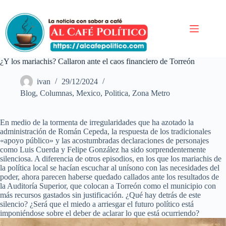
Saltar
al
contenido
¿Y los mariachis? Callaron ante el caos financiero de Torreón
ivan
29/12/2024
Blog
,
Columnas
,
Mexico
,
Politica
,
Zona Metro
En medio de la tormenta de irregularidades que ha azotado la
administración de Román Cepeda, la respuesta de los tradicionales
«apoyo público» y las acostumbradas declaraciones de personajes
como Luis Cuerda y Felipe González ha sido sorprendentemente
silenciosa. A diferencia de otros episodios, en los que los mariachis de
la política local se hacían escuchar al unísono con las necesidades del
poder, ahora parecen haberse quedado callados ante los resultados de
la Auditoría Superior, que colocan a Torreón como el municipio con
más recursos gastados sin justificación. ¿Qué hay detrás de este
silencio? ¿Será que el miedo a arriesgar el futuro político está
imponiéndose sobre el deber de aclarar lo que está ocurriendo?