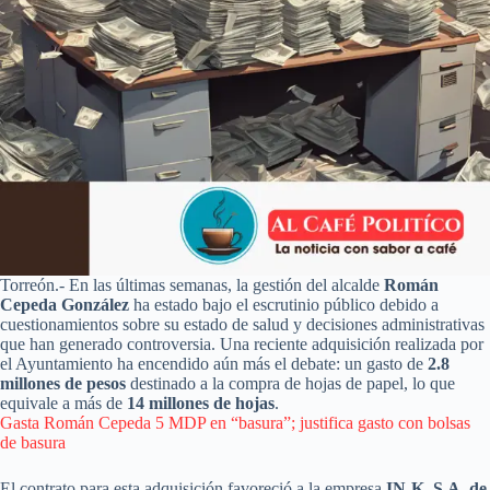
Torreón.- En las últimas semanas, la gestión del alcalde
Román
Cepeda González
ha estado bajo el escrutinio público debido a
cuestionamientos sobre su estado de salud y decisiones administrativas
que han generado controversia. Una reciente adquisición realizada por
el Ayuntamiento ha encendido aún más el debate: un gasto de
2.8
millones de pesos
destinado a la compra de hojas de papel, lo que
equivale a más de
14 millones de hojas
.
Gasta Román Cepeda 5 MDP en “basura”; justifica gasto con bolsas
de basura
El contrato para esta adquisición favoreció a la empresa
IN-K, S.A. de