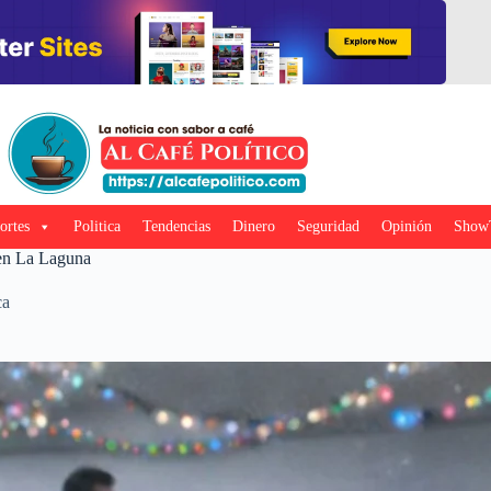
ortes
Politica
Tendencias
Dinero
Seguridad
Opinión
Show
 en La Laguna
ca