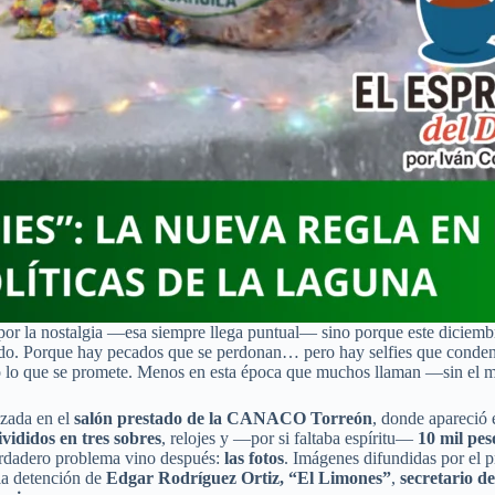
or la nostalgia —esa siempre llega puntual— sino porque este diciembre
iedo. Porque hay pecados que se perdonan… pero hay selfies que conden
todo lo que se promete. Menos en esta época que muchos llaman —sin e
lizada en el
salón prestado de la CANACO Torreón
, donde apareció 
ivididos en tres sobres
, relojes y —por si faltaba espíritu—
10 mil peso
verdadero problema vino después:
las fotos
. Imágenes difundidas por el 
 la detención de
Edgar Rodríguez Ortiz, “El Limones”
,
secretario 