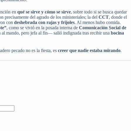
tención en
qué se sirve y cómo se sirve
, sobre todo si se busca quedar
on precisamente del agrado de los ministeriales; la del
CCT
, donde el
aron con
deshebrada con rajas y frijoles
. Al menos hubo comida.
ote”
, como se vivió en la posada interna de
Comunicación Social de
l mando, pero jefa al fin— salió indignada tras recibir una
bocina
adero pecado no es la fiesta, es
creer que nadie estaba mirando
.