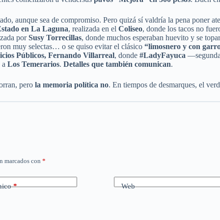
itado, aunque sea de compromiso. Pero quizá sí valdría la pena poner a
 Estado en La Laguna
, realizada en el
Coliseo
, donde los tacos no fuer
ezada por
Susy Torrecillas
, donde muchos esperaban huevito y se top
ron muy selectas… o se quiso evitar el clásico
“limosnero y con garr
icios Públicos, Fernando Villarreal
, donde
#LadyFayuca
—segunda a
n a
Los Temerarios
.
Detalles que también comunican
.
borran, pero
la memoria política no
. En tiempos de desmarques, el verd
án marcados con
*
nico
*
Web