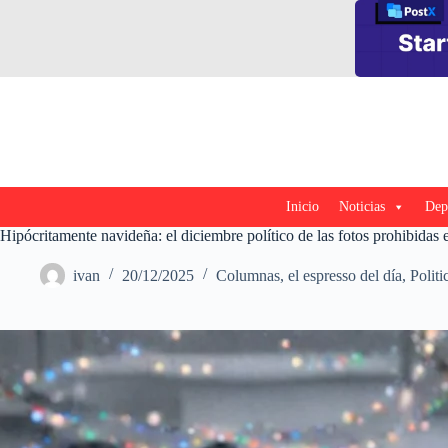
Saltar
al
contenido
Inicio
Noticias
Dep
Hipócritamente navideña: el diciembre político de las fotos prohibidas
ivan
20/12/2025
Columnas
,
el espresso del día
,
Politi