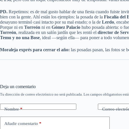
PD.
Repetimos: es de mal gusto hablar de una fiesta cuando fuiste inv
bien con la gente. Ahí están los ejemplos: la posada de la
Fiscalía del
desayuno terminó casi intacto por su mal estado; o la de
Lerdo
, encab
Porque ni en
Torreón
ni en
Gómez Palacio
hubo posada abierta: o fue
Torreón
, realizada en un salón jardín que les rentó el
director de Serv
Temu y no una Bose
, ideal —según ella— para poner a todo volume
Moraleja exprés para cerrar el año:
las posadas pasan, las fotos se 
Deja un comentario
Tu dirección de correo electrónico no será publicada.
Los campos obligatorios est
Nombre
*
Correo electró
Añadir comentario
*