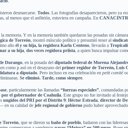
acio
.
isieron desmarcarse.
Todos
. Las fotografías desaparecieron, pero ya er
as, al menos que el anfitrión, estuviera en campaña. En
CANACINTRA
en la memoria. Y en la memoria también quedaron las posadas sin cámar
ógica de Torreón
, mostró músculo político y presumió tener al
sindica
óximo año
él y su hija, la regidora Karla Centeno
, llevarán a
Tropical
nar a su hija
,
dos veces regidora priista
, a quien busca impulsar co
de Durango
, en la posada del
diputado federal de Morena Alejand
agen como p asó en el desayuno del
primer regidor de Torreón, Luis
didatura a diputado
. Pero incluso en esa celebración en
petit comité
oc
 eliminaran.
Se eliminó. Tarde, como siempre
.
base
, particularmente las llamadas
“fuerzas especiales”
, comandadas p
 por el gobernador de Coahuila
. Este grupo no fue invitado al festej
os
ungidos del PRI por el Distrito 9
:
Héctor Estrada
,
director de De
— en su calidad de
jefe regional de gobierno
pudo haber aprovechado p
de Torreón
, que se dieron su
baño de pueblo
, bailaron con las lideresa
tentes comenzaron a vendersus
pavos “Mejora” en 500 pesos
. Buen e