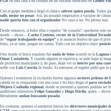
FGR
en una casa a un costado de las oficinas sindicales en
Gómez Pal
Con el golpe mediático llegó el clásico
sálvese quien pueda
. Todos qu
salir, mejor no posar
. Así, las posadas empezaron a vaciarse de cámar
nadie quería foto con el organizador
No vaya a ser. No piense mal.
Desde entonces, si hubo rifas o regalos “de corazón”, quedaron solo 
donde —dicen—
Carlos Centeno
,
rector de la Universidad Tecnol
de
“seguir trabajando en equipo”
y el anuncio festivo de que el pr
fotos, ya se sabe, juegan en contra. Todo con un objetivo claro:
posicio
Otra donde el único requisito fue
nada de fotos
ocurrió en la
Laguna 
Omar Castañeda
. Y cuando alguien se equivoca, se pide bajar la im
de proyectos municipales y, de paso, dejar ver su
interés por una can
selfie con
Luis Cuerda
de fondo. Al enterarse, el regidor pidió que la
Quienes í resintieron la exclusión fueron algunos
sectores priistas de 
cabida en su restaurante con una cena y les hizo llegar el
pavo enviado
Mejora Coahuila regional
, donde se presentó a quienes podrían ser l
anfitriones estuvieron
Felipe González
y
Hugo Dávila
, quien —dicen
literalmente
andan buscando posada
.
En contraste, quienes sí asistieron fueron los
directores municipales 
CTM
, pero con un toque emprendedor muy de temporada: varias asis