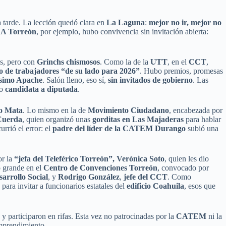
a tarde. La lección quedó clara en
La Laguna
:
mejor no ir, mejor no
 Torreón
, por ejemplo, hubo convivencia sin invitación abierta:
as, pero con
Grinchs chismosos
. Como la de la
UTT
, en el
CCT
,
to de trabajadores “de su lado para 2026”
. Hubo premios, promesas
ísimo Apache
. Salón lleno, eso sí,
sin invitados de gobierno
. Las
mo
candidata a diputada
.
ro Mata
. Lo mismo en la de
Movimiento Ciudadano
, encabezada por
 Cuerda
, quien organizó unas
gorditas en Las Majaderas
para hablar
urrió el error: el
padre del líder de la CATEM Durango
subió una
or la
“jefa del Teleférico Torreón”, Verónica Soto
, quien les dio
o grande en el
Centro de Convenciones Torreón
, convocado por
sarrollo Social
, y
Rodrigo González
,
jefe del CCT
. Como
ara invitar a funcionarios estatales del
edificio Coahuila
, esos que
s y participaron en rifas. Esta vez no patrocinadas por la
CATEM
ni la
mprendimiento.