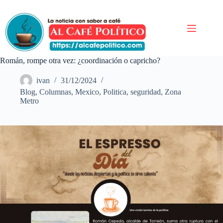
Saltar
al
contenido
Román, rompe otra vez: ¿coordinación o capricho?
ivan
31/12/2024
Blog
,
Columnas
,
Mexico
,
Politica
,
seguridad
,
Zona
Metro