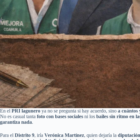
En el
PRI lagunero
ya no se pregunta si hay acuerdo, sino
a cuántos 
No es casual tanta
foto con bases sociales
ni los
bailes sin ritmo en la
garantiza nada
.
Para el
Distrito 9
, iría
Verónica Martínez
, quien dejaría la
diputación