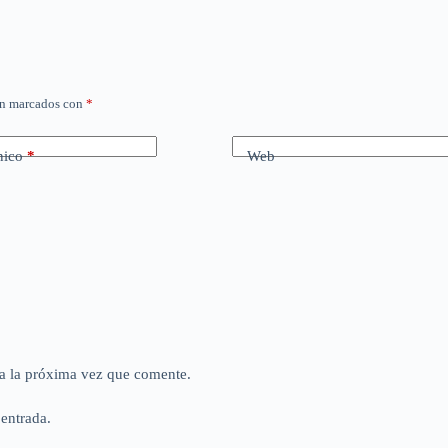
án marcados con
*
nico
*
Web
a la próxima vez que comente.
 entrada.