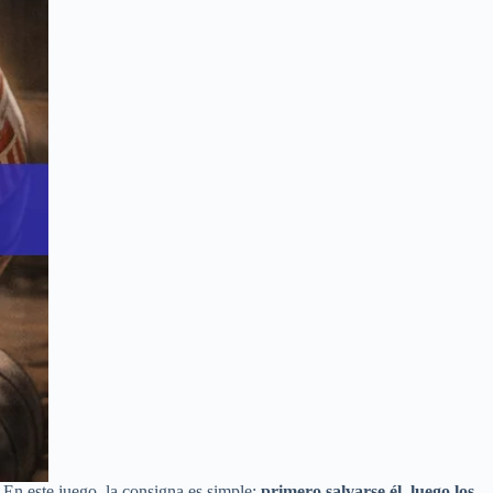
. En este juego, la consigna es simple:
primero salvarse él, luego los