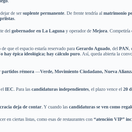
uego
.
dejar de ser
suplente permanente
. De frente tendría al
matrimonio pe
priistas
.
nte del
gobernador en La Laguna
y operador de
Mejora
. Competiría
ó de que el espacio estaría reservado para
Gerardo Aguado
, del
PAN
,
o hay épica ideológica; hay cálculo puro
. Así, queda abierta la conv
r
partidos rémora
—
Verde, Movimiento Ciudadano, Nueva Alianza
 el
IEC
. Para las
candidaturas independientes
, el plazo vence el
20 d
racia deja de contar
. Y cuando las
candidaturas se ven como regal
er en ciertas listas, como esas de restaurantes con
“atención VIP” inc