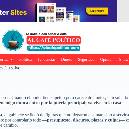
ortes
Politica
Tendencias
Dinero
Seguridad
Opinión
Show
está a salvo
esos. Cuando el poder tiene apetito pero carece de límites, el resultado
 enemigo nunca entra por la puerta principal; ya vive en la casa
.
a
, el gabinete se llenó de figuras que no llegaron a sumar, sino a servir
re por controlarlo todo —
presupuesto, discurso, plazas y culpas
— est
de cambio.