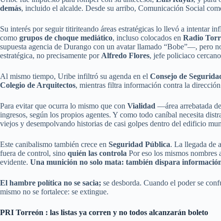
demás
, incluido el alcalde. Desde su arribo, Comunicación Social 
Su interés por seguir titiriteando áreas estratégicas lo llevó a intentar in
como
grupos de choque mediático
, incluso colocados en
Radio Tor
supuesta agencia de Durango con un avatar llamado “Bobe”—, pero no 
estratégica, no precisamente por
Alfredo Flores
, jefe policiaco cercano
Al mismo tiempo, Uribe infiltró su agenda en el
Consejo de Segurida
Colegio de Arquitectos
, mientras filtra información contra la direcci
Para evitar que ocurra lo mismo que con
Vialidad
—área arrebatada des
ingresos, según los propios agentes. Y como todo caníbal necesita distra
viejos y desempolvando historias de casi golpes dentro del edificio mun
Este canibalismo también crece en
Seguridad Pública
. La llegada de
fuera de control, sino
quién las controla
Por eso los mismos nombres 
evidente.
Una munición no solo mata: también dispara informació
El hambre política no se sacia;
se desborda. Cuando el poder se confun
mismo no se fortalece: se extingue.
PRI Torreón : las listas ya corren y no todos alcanzarán boleto