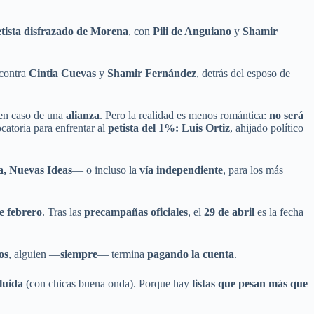
tista disfrazado de Morena
, con
Pili de Anguiano
y
Shamir
 contra
Cintia Cuevas
y
Shamir Fernández
, detrás del esposo de
 en caso de una
alianza
. Pero la realidad es menos romántica:
no será
ocatoria para enfrentar al
petista del 1%: Luis Ortiz
, ahijado político
, Nuevas Ideas
— o incluso la
vía independiente
, para los más
e febrero
. Tras las
precampañas oficiales
, el
29 de abril
es la fecha
os
, alguien —
siempre
— termina
pagando la cuenta
.
luida
(con chicas buena onda). Porque hay
listas que pesan más que