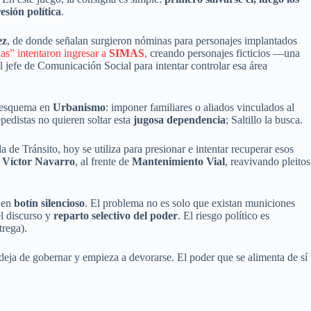
esión política
.
ez
, de donde señalan surgieron nóminas para personajes implantados
” intentaron ingresar a
SIMAS
,
creando personajes ficticios —una
al jefe de Comunicación Social para intentar controlar esa área
l esquema en
Urbanismo
: imponer familiares o aliados vinculados al
epedistas no quieren soltar esta
jugosa dependencia
; Saltillo la busca.
da de Tránsito, hoy se utiliza para presionar e intentar recuperar esos
,
Víctor Navarro
, al frente de
Mantenimiento Vial
, reavivando pleitos
a en
botín silencioso
. El problema no es solo que existan municiones
el discurso y
reparto selectivo del poder
. El riesgo político es
trega).
 deja de gobernar y empieza a devorarse. El poder que se alimenta de sí