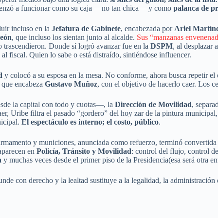
comenzó a funcionar como su caja —no tan chica— y como
palanca de pr
fluir incluso en la
Jefatura de Gabinete
, encabezada por
Ariel Martín
reón
, que incluso los sientan junto al alcalde.
Sus “manzanas envenenadas
trascendieron. Donde sí logró avanzar fue en la
DSPM
, al desplazar 
 al fiscal. Quien lo sabe o está distraído, sintiéndose influencer.
d
y colocó a su esposa en la mesa. No conforme, ahora busca repetir e
ón que encabeza
Gustavo Muñoz
, con el objetivo de hacerlo caer. Los c
de la capital con todo y cuotas—, la
Dirección de Movilidad
, separa
er, Uribe filtra el pasado “gordero” del hoy zar de la pintura municipal
icipal.
El espectáculo es interno; el costo, público
.
 armamento y municiones, anunciada como refuerzo, terminó convertid
aparecen en
Policía, Tránsito y Movilidad
: control del flujo, control d
n
y muchas veces desde el primer piso de la Presidencia(esa será otra en
de con derecho y la lealtad sustituye a la legalidad, la administración