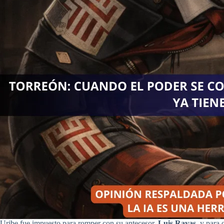
Uribe fue impuesto para romper con su antecesor,
Luis Rayas
, y para