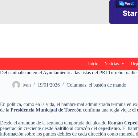
Saltar
al
contenido
Inicio
Noticias
Dep
Del canibalismo en el Ayuntamiento a las listas del PRI Torreón: nadie 
ivan
19/01/2026
Columnas
,
el bastón de mando
En política, como en la vida, el hambre mal administrada termina en exc
de la
Presidencia Municipal de Torreón
confirma una regla vieja:
el
Desde el arranque de la segunda temporada del alcalde
Román Ceped
penetración creciente desde
Saltillo
al corazón del
cepedismo
. El hamb
información sobre los puntos débiles de cada dirección como moneda 