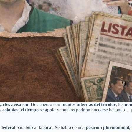
ya les avisaron
. De acuerdo con
fuentes internas del tricolor
, los
nom
s colonias
:
el tiempo se agota
y muchos podrían quedarse bailando… 
 federal
para buscar la
local
. Se habló de una
posición plurinominal
,