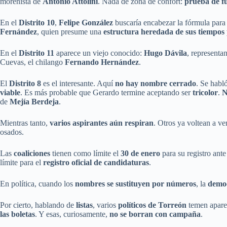
morenista de
Antonio Attolini
. Nada de zona de confort:
prueba de f
En el
Distrito 10
,
Felipe González
buscaría encabezar la fórmula para 
Fernández
, quien presume una
estructura heredada de sus tiempos 
En el
Distrito 11
aparece un viejo conocido:
Hugo Dávila
, representa
Cuevas, el chilango
Fernando Hernández
.
El
Distrito 8
es el interesante. Aquí
no hay nombre cerrado
. Se habl
viable
. Es más probable que Gerardo termine aceptando ser
tricolor
.
N
de
Mejía Berdeja
.
Mientras tanto,
varios aspirantes aún respiran
. Otros ya voltean a ve
osados.
Las
coaliciones
tienen como límite el
30 de enero
para su registro ante
límite para el
registro oficial de candidaturas
.
En política, cuando los
nombres se sustituyen por números
, la
democ
Por cierto, hablando de
listas
, varios
políticos de Torreón
temen aparec
las boletas
. Y esas, curiosamente,
no se borran con campaña
.