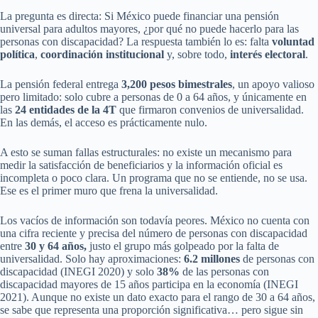
La pregunta es directa: Si México puede financiar una pensión
universal para adultos mayores, ¿por qué no puede hacerlo para las
personas con discapacidad? La respuesta también lo es: falta
voluntad
política
,
coordinación institucional
y, sobre todo,
interés electoral
.
La pensión federal entrega
3,200 pesos bimestrales
, un apoyo valioso
pero limitado: solo cubre a personas de 0 a 64 años, y únicamente en
las
24 entidades de la 4T
que firmaron convenios de universalidad.
En las demás, el acceso es prácticamente nulo.
A esto se suman fallas estructurales: no existe un mecanismo para
medir la satisfacción de beneficiarios y la información oficial es
incompleta o poco clara. Un programa que no se entiende, no se usa.
Ese es el primer muro que frena la universalidad.
Los vacíos de información son todavía peores. México no cuenta con
una cifra reciente y precisa del número de personas con discapacidad
entre
30 y 64 años,
justo el grupo más golpeado por la falta de
universalidad. Solo hay aproximaciones:
6.2 millones
de personas con
discapacidad (INEGI 2020) y solo
38%
de las personas con
discapacidad mayores de 15 años participa en la economía (INEGI
2021). Aunque no existe un dato exacto para el rango de 30 a 64 años,
se sabe que representa una proporción significativa… pero sigue sin