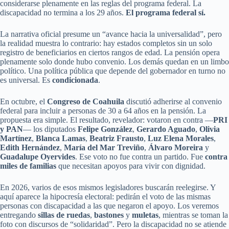
considerarse plenamente en las reglas del programa federal. La
discapacidad no termina a los 29 años.
El programa federal sí.
La narrativa oficial presume un “avance hacia la universalidad”, pero
la realidad muestra lo contrario: hay estados completos sin un solo
registro de beneficiarios en ciertos rangos de edad. La pensión opera
plenamente solo donde hubo convenio. Los demás quedan en un limbo
político. Una política pública que depende del gobernador en turno no
es universal. Es
condicionada
.
En octubre, el
Congreso de Coahuila
discutió adherirse al convenio
federal para incluir a personas de 30 a 64 años en la pensión. La
propuesta era simple. El resultado, revelador: votaron en contra —
PRI
y PAN
— los diputados
Felipe González
,
Gerardo Aguado
,
Olivia
Martínez
,
Blanca Lamas
,
Beatriz Frausto
,
Luz Elena Morales
,
Edith Hernández
,
María del Mar Treviño
,
Álvaro Moreira
y
Guadalupe Oyervides
. Ese voto no fue contra un partido. Fue
contra
miles de familias
que necesitan apoyos para vivir con dignidad.
En 2026, varios de esos mismos legisladores buscarán reelegirse. Y
aquí aparece la hipocresía electoral: pedirán el voto de las mismas
personas con discapacidad a las que negaron el apoyo. Los veremos
entregando
sillas de ruedas
,
bastones
y
muletas
, mientras se toman la
foto con discursos de “solidaridad”. Pero la discapacidad no se atiende