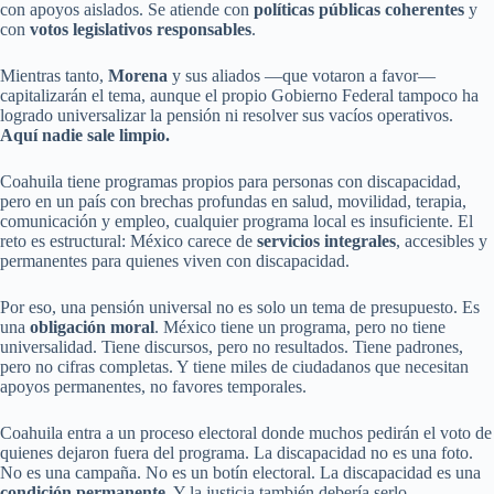
con apoyos aislados. Se atiende con
políticas públicas coherentes
y
con
votos legislativos responsables
.
Mientras tanto,
Morena
y sus aliados —que votaron a favor—
capitalizarán el tema, aunque el propio Gobierno Federal tampoco ha
logrado universalizar la pensión ni resolver sus vacíos operativos.
Aquí nadie sale limpio.
Coahuila tiene programas propios para personas con discapacidad,
pero en un país con brechas profundas en salud, movilidad, terapia,
comunicación y empleo, cualquier programa local es insuficiente. El
reto es estructural: México carece de
servicios integrales
, accesibles y
permanentes para quienes viven con discapacidad.
Por eso, una pensión universal no es solo un tema de presupuesto. Es
una
obligación moral
. México tiene un programa, pero no tiene
universalidad. Tiene discursos, pero no resultados. Tiene padrones,
pero no cifras completas. Y tiene miles de ciudadanos que necesitan
apoyos permanentes, no favores temporales.
Coahuila entra a un proceso electoral donde muchos pedirán el voto de
quienes dejaron fuera del programa. La discapacidad no es una foto.
No es una campaña. No es un botín electoral. La discapacidad es una
condición permanente
. Y la justicia también debería serlo.