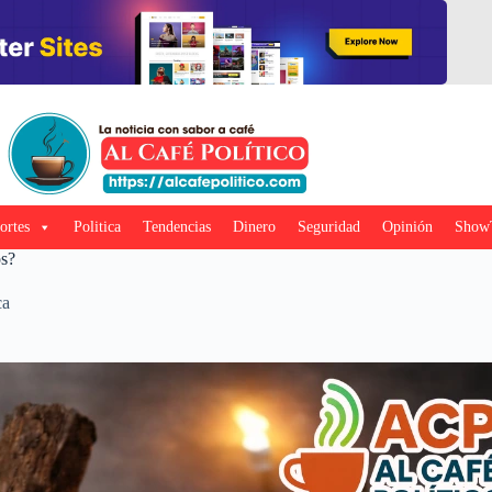
ortes
Politica
Tendencias
Dinero
Seguridad
Opinión
Show
os?
ca