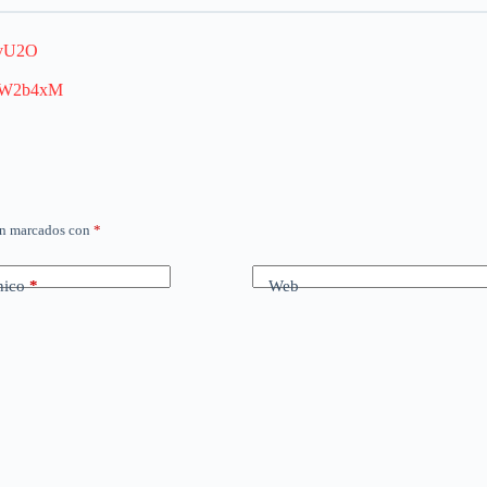
DvU2O
8wW2b4xM
án marcados con
*
nico
*
Web