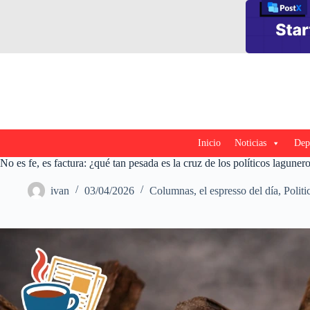
Saltar
al
contenido
Inicio
Noticias
Dep
No es fe, es factura: ¿qué tan pesada es la cruz de los políticos laguner
ivan
03/04/2026
Columnas
,
el espresso del día
,
Politi