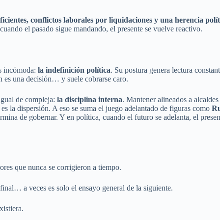
eficientes, conflictos laborales por liquidaciones y una herencia po
cuando el pasado sigue mandando, el presente se vuelve reactivo.
ás incómoda:
la indefinición política
. Su postura genera lectura constant
n es una decisión… y suele cobrarse caro.
 igual de compleja:
la disciplina interna
. Mantener alineados a alcaldes 
 es la dispersión. A eso se suma el juego adelantado de figuras como
Ru
mina de gobernar. Y en política, cuando el futuro se adelanta, el presen
ores que nunca se corrigieron a tiempo.
 final… a veces es solo el ensayo general de la siguiente.
istiera.