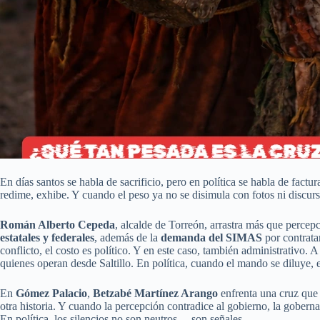
En días santos se habla de sacrificio, pero en política se habla de factu
redime, exhibe. Y cuando el peso ya no se disimula con fotos ni discurs
Román Alberto Cepeda
, alcalde de Torreón, arrastra más que percep
estatales y federales
, además de la
demanda del SIMAS
por contrata
conflicto, el costo es político. Y en este caso, también administrativo. 
quienes operan desde Saltillo. En política, cuando el mando se diluye, e
En
Gómez Palacio
,
Betzabé Martínez Arango
enfrenta una cruz que
otra historia. Y cuando la percepción contradice al gobierno, la gober
En política, los silencios no son neutros… son señales.