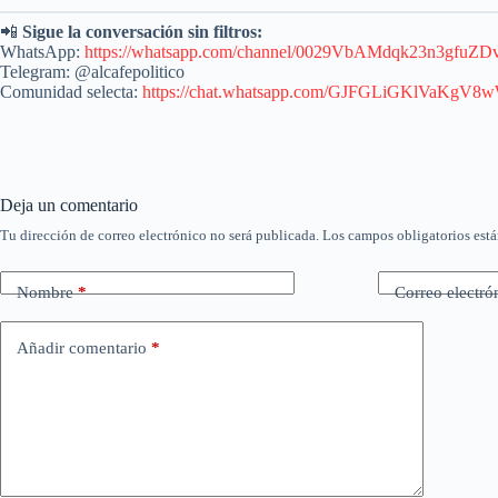
📲
Sigue la conversación sin filtros:
WhatsApp:
https://whatsapp.com/channel/0029VbAMdqk23n3gfuZ
Telegram: @alcafepolitico
Comunidad selecta:
https://chat.whatsapp.com/GJFGLiGKlVaKgV
Deja un comentario
Tu dirección de correo electrónico no será publicada.
Los campos obligatorios est
Nombre
*
Correo electró
Añadir comentario
*