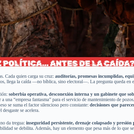
ras. Cada quien carga su cruz:
auditorías, promesas incumplidas, equ
os, llega la caída —no bíblica, sino electoral—. La pregunta queda en e
ción:
soberbia operativa, desconexión interna y un gabinete que so
r a una “empresa fantasma” para el servicio de mantenimiento de pozos, 
A eso se suma el factor silencioso pero constante:
decisiones que parece
l desgaste se acelera.
 no da tregua:
inseguridad persistente, drenaje colapsado y presión
nabilidad se debilita. Además, hay un elemento que pesa más de lo que s