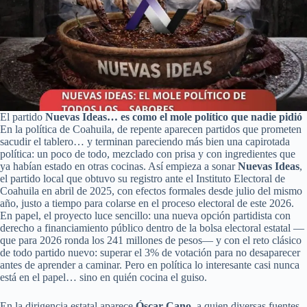
El partido
Nuevas Ideas… es como el mole político que nadie pidió
En la política de Coahuila, de repente aparecen partidos que prometen
sacudir el tablero… y terminan pareciendo más bien una capirotada
política: un poco de todo, mezclado con prisa y con ingredientes que
ya habían estado en otras cocinas. Así empieza a sonar
Nuevas Ideas
,
el partido local que obtuvo su registro ante el Instituto Electoral de
Coahuila en abril de 2025, con efectos formales desde julio del mismo
año, justo a tiempo para colarse en el proceso electoral de este 2026.
En papel, el proyecto luce sencillo: una nueva opción partidista con
derecho a financiamiento público dentro de la bolsa electoral estatal —
que para 2026 ronda los 241 millones de pesos— y con el reto clásico
de todo partido nuevo: superar el 3% de votación para no desaparecer
antes de aprender a caminar. Pero en política lo interesante casi nunca
está en el papel… sino en quién cocina el guiso.
En la dirigencia estatal aparece
Óscar Cano
, a quien diversas fuentes