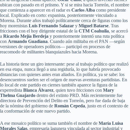
ubican con pasado en el priismo. Y si se mira hacia Torreón, el nombre
que comienza a aparecer en el radar es
Carlos Alba
como presidente
local. Explicado en corto: expanista, posteriormente vinculado a
Morena. Durante años trabajó políticamente cerca de figuras como los
hoy morenistas
Luis Fernando Salazar
y
Miguel Batarse
. Tras
fricciones con el hoy dirigente estatal de la
CTM Coahuila
, se acercó
a
Ricardo Mejía Berdeja
y posteriormente intentó una ruta política
con
Armando Guadiana
. Cuando aún militaba en el PAN —según
versiones de operadores políticos— participó en procesos de
reacomodo de militantes blanquiazules hacia Morena.
La historia tiene un giro interesante: pese al trabajo político que realizó
en esa etapa, nunca llegó a una regiduría, lo que habría provocado
distancias con quienes antes eran aliados. En política, ya se sabe: los
desencuentros suelen ser el origen de nuevas aventuras partidistas. En
lo local de este partido en ciernes también aparece la figura de la
experredista
Blanca Álvarez
, quien tuvo fricciones con
Mary
Thelma Guajardo
dentro del extinto PRD. Más recientemente fue
directora de Prevención del Delito en Torreón, pero fue dada de baja
de la nómina del gobierno de
Román Cepeda
, justo en el contexto de
la conformación de este nuevo partido.
A ese mosaico político se suma también el nombre de
María Luisa
Morales Salas
, empresaria lagunera vinculada al sector industrial y