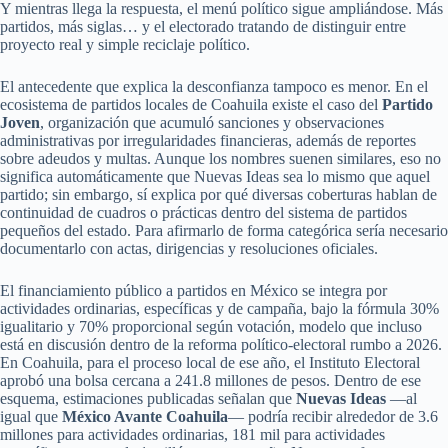
Y mientras llega la respuesta, el menú político sigue ampliándose. Más
partidos, más siglas… y el electorado tratando de distinguir entre
proyecto real y simple reciclaje político.
El antecedente que explica la desconfianza tampoco es menor. En el
ecosistema de partidos locales de Coahuila existe el caso del
Partido
Joven
, organización que acumuló sanciones y observaciones
administrativas por irregularidades financieras, además de reportes
sobre adeudos y multas. Aunque los nombres suenen similares, eso no
significa automáticamente que Nuevas Ideas sea lo mismo que aquel
partido; sin embargo, sí explica por qué diversas coberturas hablan de
continuidad de cuadros o prácticas dentro del sistema de partidos
pequeños del estado. Para afirmarlo de forma categórica sería necesario
documentarlo con actas, dirigencias y resoluciones oficiales.
El financiamiento público a partidos en México se integra por
actividades ordinarias, específicas y de campaña, bajo la fórmula 30%
igualitario y 70% proporcional según votación, modelo que incluso
está en discusión dentro de la reforma político-electoral rumbo a 2026.
En Coahuila, para el proceso local de ese año, el Instituto Electoral
aprobó una bolsa cercana a 241.8 millones de pesos. Dentro de ese
esquema, estimaciones publicadas señalan que
Nuevas Ideas
—al
igual que
México Avante Coahuila
— podría recibir alrededor de 3.6
millones para actividades ordinarias, 181 mil para actividades