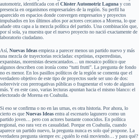
automotriz, identificada con el
Clúster Automotriz Laguna
y con
presencia en organismos empresariales de la región. Su perfil ha
aparecido en espacios donde convergen empresarios y proyectos
impulsados en los últimos años por actores cercanos a Morena, lo que
añade otra capa a la mezcla política del partido. Una combinación que,
por sí sola, ya muestra que el nuevo proyecto no nació exactamente de
laboratorio ciudadano.
Así,
Nuevas Ideas
empieza a parecer menos un partido nuevo y más
una mezcla de trayectorias recicladas: expriistas, experredistas,
expanistas, morenistas desencantados… un mosaico político que
algunos describen con ironía como “tutti frutti”. La pregunta de fondo
no es menor. En los pasillos políticos de la región se comenta que el
verdadero objetivo de este tipo de proyectos suele ser uno de dos:
sobrevivir con prerrogativas públicas o fragmentar el voto de alguien
más. Y en este caso, varias lecturas apuntan hacia el mismo blanco: el
electorado de Morena en Coahuila.
Si eso se confirma o no en las urnas, es otra historia. Por ahora, lo
cierto es que
Nuevas Ideas
entra al escenario lagunero como un
partido joven… pero con actores bastante conocidos. En política
regional, eso rara vez es casualidad. Porque en Coahuila, cuando
aparece un partido nuevo, la pregunta nunca es solo qué propone. La
verdadera pregunta siempre es: ¿quién lo está moviendo… y para qué?