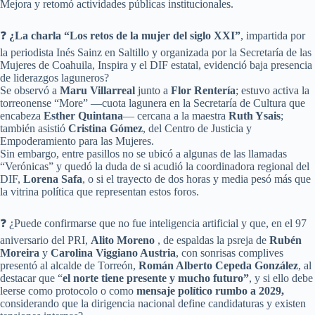
Mejora y retomó actividades públicas institucionales.
❓
¿La charla “Los retos de la mujer del siglo XXI”
, impartida por
la periodista Inés Sainz en Saltillo y organizada por la Secretaría de las
Mujeres de Coahuila, Inspira y el DIF estatal, evidenció baja presencia
de liderazgos laguneros?
Se observó a
Maru Villarreal
junto a
Flor Rentería
; estuvo activa la
torreonense “More” —cuota lagunera en la Secretaría de Cultura que
encabeza
Esther Quintana
— cercana a la maestra
Ruth Ysais
;
también asistió
Cristina Gómez
, del Centro de Justicia y
Empoderamiento para las Mujeres.
Sin embargo, entre pasillos no se ubicó a algunas de las llamadas
“Verónicas” y quedó la duda de si acudió la coordinadora regional del
DIF,
Lorena Safa
, o si el trayecto de dos horas y media pesó más que
la vitrina política que representan estos foros.
❓ ¿Puede confirmarse que no fue inteligencia artificial y que, en el 97
aniversario del PRI,
Alito Moreno
, de espaldas la psreja de
Rubén
Moreira
y
Carolina Viggiano Austria
, con sonrisas complives
presentó al alcalde de Torreón,
Román Alberto Cepeda González
, al
destacar que “
el norte tiene presente y mucho futuro”
, y si ello debe
leerse como protocolo o como
mensaje político rumbo a 2029,
considerando que la dirigencia nacional define candidaturas y existen