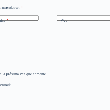
án marcados con
*
nico
*
Web
a la próxima vez que comente.
 entrada.