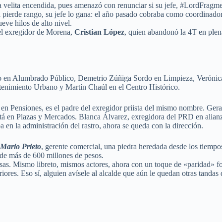
 velita encendida, pues amenazó con renunciar si su jefe, #LordFragme
la pierde rango, su jefe lo gana: el año pasado cobraba como coordinador
eve hilos de alto nivel.
 el exregidor de Morena,
Cristian López
, quien abandonó la 4T en ple
illo en Alumbrado Público, Demetrio Zúñiga Sordo en Limpieza, Veróni
tenimiento Urbano y Martín Chaúl en el Centro Histórico.
n Pensiones, es el padre del exregidor priista del mismo nombre. Gera
tá en Plazas y Mercados. Blanca Álvarez, exregidora del PRD en alianz
en la administración del rastro, ahora se queda con la dirección.
Mario Prieto
, gerente comercial, una piedra heredada desde los tiempo
de más de 600 millones de pesos.
 Mismo libreto, mismos actores, ahora con un toque de «paridad» forzad
riores. Eso sí, alguien avísele al alcalde que aún le quedan otras tanda