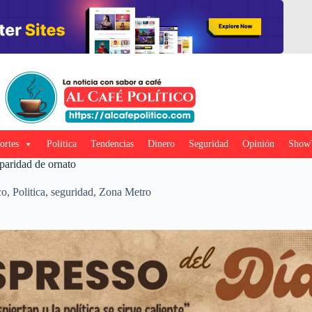
ortes
Politica
Tendencias
Dinero
Seguridad
Opinión
Show
paridad de ornato
co
,
Politica
,
seguridad
,
Zona Metro