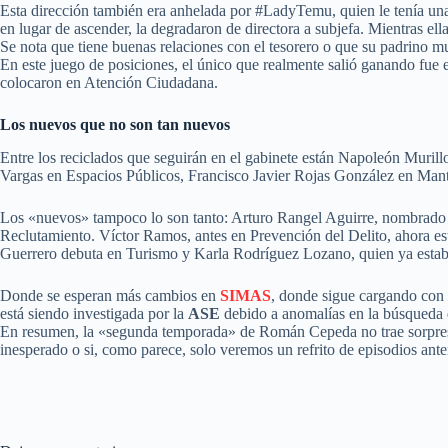
Esta dirección también era anhelada por #LadyTemu, quien le tenía una
en lugar de ascender, la degradaron de directora a subjefa. Mientras el
Se nota que tiene buenas relaciones con el tesorero o que su padrino mu
En este juego de posiciones, el único que realmente salió ganando fue
colocaron en Atención Ciudadana.
Los nuevos que no son tan nuevos
Entre los reciclados que seguirán en el gabinete están Napoleón Mur
Vargas en Espacios Públicos, Francisco Javier Rojas González en Man
Los «nuevos» tampoco lo son tanto: Arturo Rangel Aguirre, nombrado e
Reclutamiento. Víctor Ramos, antes en Prevención del Delito, ahora es
Guerrero debuta en Turismo y Karla Rodríguez Lozano, quien ya estaba 
Donde se esperan más cambios en
SIMAS
, donde sigue cargando con
está siendo investigada por la
ASE
debido a anomalías en la búsqueda 
En resumen, la «segunda temporada» de Román Cepeda no trae sorpresas.
inesperado o si, como parece, solo veremos un refrito de episodios ante